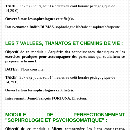
TARIF :
357 € (2 jours, soit 14 heures au
coût
horaire pédagogique de
14,29 €).
Ouvert à tous les sophrologues certifié(e)s.
Intervenante :
Judith DUMAS,
sophrologue libérale et sophrothérapeute.
LES 7 VALLEES, THANATOS ET CHEMINS DE VIE :
Objectif de ce module : Acquérir des connaissances théoriques et les
exercices pratiques pour accompagner des personnes qui souhaitent se
préparer à la mort.
DATES :
Nous consulter.
TARIF :
357 € (2 jours, soit 14 heures au
coût
horaire pédagogique de
14,29 €).
Ouvert à tous les sophrologues certifié(e)s.
Intervenant :
Jean-François FORTUNA
, Directeur.
MODULE DE PERFECTIONNEMENT
"SOPHROLOGIE ET PSYCHOSOMATIQUE" :
Objectif de ce module : Mieux comprendre les liens esprit-corps.