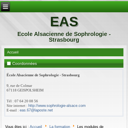
EAS
Ecole Alsacienne de Sophrologie -
Strasbourg
Accueil
Coordonnées
École Alsacienne de Sophrologie - Strasbourg
9, rue de Colmar
67118 GEISPOLSHEIM
Tél : 07 64 20 08 56
Site internet :
http://www.sophrologie-alsace.com
E-mail :
eas.67@laposte.net
Vous êtes ici :
Accueil
La formation
Les modules de